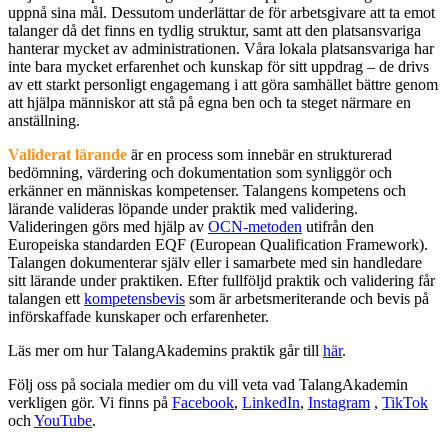
uppnå sina mål. Dessutom underlättar de för arbetsgivare att ta emot
talanger då det finns en tydlig struktur, samt att den platsansvariga
hanterar mycket av administrationen. Våra lokala platsansvariga har
inte bara mycket erfarenhet och kunskap för sitt uppdrag – de drivs
av ett starkt personligt engagemang i att göra samhället bättre genom
att hjälpa människor att stå på egna ben och ta steget närmare en
anställning.
Validerat lärande
är en process som innebär en strukturerad
bedömning, värdering och dokumentation som synliggör och
erkänner en människas kompetenser. Talangens kompetens och
lärande valideras löpande under praktik med validering.
Valideringen görs med hjälp av
OCN-metoden
utifrån den
Europeiska standarden EQF (European Qualification Framework).
Talangen dokumenterar själv eller i samarbete med sin handledare
sitt lärande under praktiken. Efter fullföljd praktik och validering får
talangen ett
kompetensbevis
som är arbetsmeriterande och bevis på
införskaffade kunskaper och erfarenheter.
Läs mer om hur TalangAkademins praktik går till
här
.
Följ oss på sociala medier om du vill veta vad TalangAkademin
verkligen gör. Vi finns på
Facebook
,
LinkedIn
,
Instagram
,
TikTok
och
YouTube
.