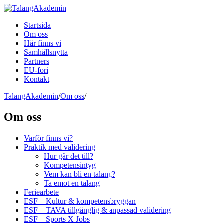
Skip
to
Startsida
content
Om oss
Här finns vi
Samhällsnytta
Partners
EU-fori
Kontakt
TalangAkademin
/
Om oss
/
Om oss
Varför finns vi?
Praktik med validering
Hur går det till?
Kompetensintyg
Vem kan bli en talang?
Ta emot en talang
Feriearbete
ESF – Kultur & kompetensbryggan
ESF – TAVA tillgänglig & anpassad validering
ESF – Sports X Jobs