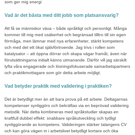
som ger mig energi
Vad är det bästa med ditt jobb som platsansvarig?
Att få se människor växa – både språkligt och personligt. Många
kommer till mig med osäkerhet och begränsad tilltro till sin egen
förmåga, men lämnar med nya erfarenheter, stärkt kompetens
och med det ett ökat självförtroende. Jag trivs i rollen som
katalysator – att öppna dörrar och skapa vägar framåt, även när
förutsättningarna initialt känns utmanande. Därför vill jag särskilt
lyfta våra engagerade och lösningsfokuserade samarbetspartners
och praktikmottagare som gör detta arbete möjligt.
Vad betyder praktik med validering i praktiken?
Det är betydligt mer än att bara prova på ett arbete. Deltagarnas
kompetenser synliggörs och bekräftas via en beprövad validering
metodik. När detta kombineras med språkstudier skapas en
kraftfull dubbel effekt: snabbare språkutveckling och tydligt
synliggörande av kompetens. Valideringen stärker talangens CV
och kan göra vägen in i arbetslivet betydligt kortare och öka