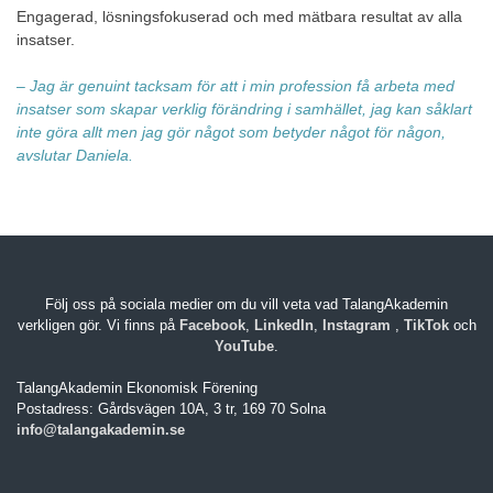
Engagerad, lösningsfokuserad och med mätbara resultat av alla
insatser.
– Jag är genuint tacksam för att i min profession få arbeta med
insatser som skapar verklig förändring i samhället, jag kan såklart
inte göra allt men jag gör något som betyder något för någon,
avslutar Daniela.
Följ oss på sociala medier om du vill veta vad TalangAkademin
verkligen gör. Vi finns på
Facebook
,
LinkedIn
,
Instagram
,
TikTok
och
YouTube
.
TalangAkademin Ekonomisk Förening
Postadress: Gårdsvägen 10A, 3 tr, 169 70 Solna
info@talangakademin.se