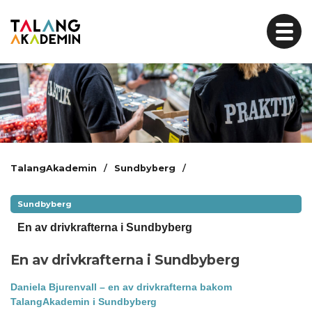
Skip
to
content
TalangAkademin
/
Sundbyberg
/
Sundbyberg
En av drivkrafterna i Sundbyberg
En av drivkrafterna i Sundbyberg
Daniela Bjurenvall – en av drivkrafterna bakom
TalangAkademin i Sundbyberg