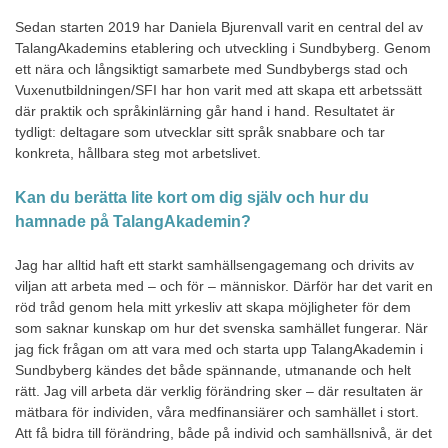
Sedan starten 2019 har Daniela Bjurenvall varit en central del av
TalangAkademins etablering och utveckling i Sundbyberg. Genom
ett nära och långsiktigt samarbete med Sundbybergs stad och
Vuxenutbildningen/SFI har hon varit med att skapa ett arbetssätt
där praktik och språkinlärning går hand i hand. Resultatet är
tydligt: deltagare som utvecklar sitt språk snabbare och tar
konkreta, hållbara steg mot arbetslivet.
Kan du berätta lite kort om dig själv och hur du
hamnade på TalangAkademin?
Jag har alltid haft ett starkt samhällsengagemang och drivits av
viljan att arbeta med – och för – människor. Därför har det varit en
röd tråd genom hela mitt yrkesliv att skapa möjligheter för dem
som saknar kunskap om hur det svenska samhället fungerar. När
jag fick frågan om att vara med och starta upp TalangAkademin i
Sundbyberg kändes det både spännande, utmanande och helt
rätt. Jag vill arbeta där verklig förändring sker – där resultaten är
mätbara för individen, våra medfinansiärer och samhället i stort.
Att få bidra till förändring, både på individ och samhällsnivå, är det