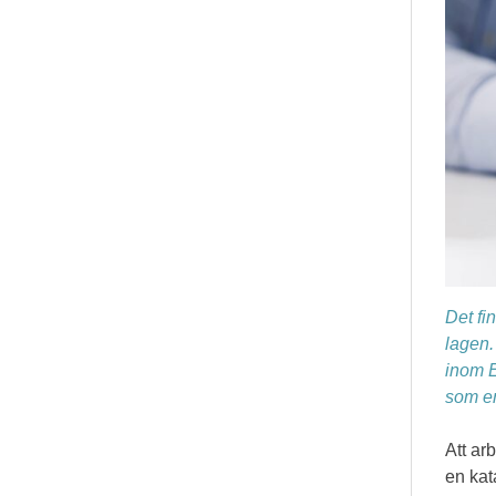
Det fi
lagen.
inom E
som en
Att ar
en kat