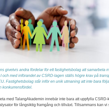
nns givetvis andra fördelar för ett fastighetsbolag att samarb
 I och med införandet av CSRD-lagen ställs högre krav på transp
U. Fastighetsbolag står inför en unik utmaning att inte bara följ
 konkurrensfördel.
beta med TalangAkademin innebär inte bara att uppfylla CSRD-kr
alysator för långsiktig framgång och tillväxt. Tillsammans kan vi