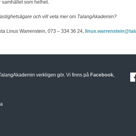
r samhället som helhet.
fastighetsägare och vill veta mer om TalangAkademin?
ta Linus Warrenstein, 073 – 334 36 24,
linus.warrenstein@ta
 TalangAkademin verkligen gör. Vi finns på
Facebook
,
na