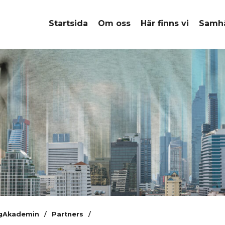
Startsida
Om oss
Här finns vi
Samhä
gAkademin
/
Partners
/