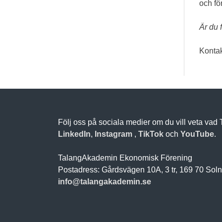
och fö
Är du 
Kontak
Följ oss på sociala medier om du vill veta vad
LinkedIn
,
Instagram
,
TikTok
och
YouTube
.
TalangAkademin Ekonomisk Förening
Postadress: Gårdsvägen 10A, 3 tr, 169 70 Sol
info@talangakademin.se