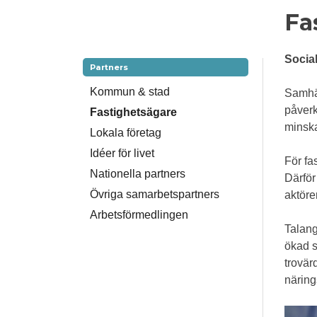
Fa
Social
Partners
Kommun & stad
Samhäl
påverk
Fastighetsägare
minska
Lokala företag
Idéer för livet
För fa
Nationella partners
Därför
Övriga samarbetspartners
aktörer
Arbetsförmedlingen
Talang
ökad s
trovär
näring