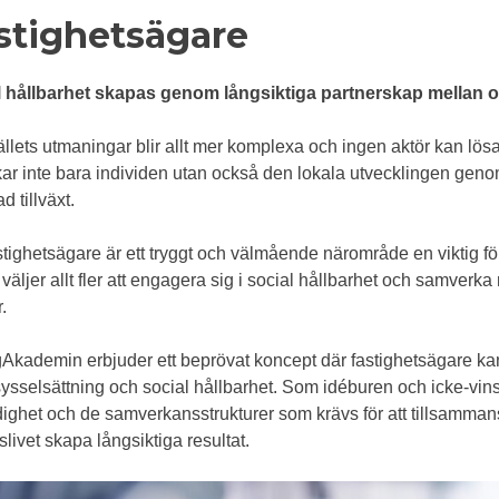
stighetsägare
 hållbarhet skapas genom långsiktiga partnerskap mellan off
lets utmaningar blir allt mer komplexa och ingen aktör kan lö
ar inte bara individen utan också den lokala utvecklingen geno
d tillväxt.
stighetsägare är ett tryggt och välmående närområde en viktig för
 väljer allt fler att engagera sig i social hållbarhet och samve
.
Akademin erbjuder ett beprövat koncept där fastighetsägare kan bl
ysselsättning och social hållbarhet. Som idéburen och icke-vins
dighet och de samverkansstrukturer som krävs för att tillsam
slivet skapa långsiktiga resultat.