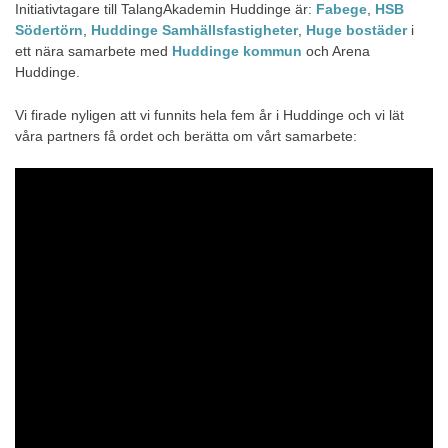
Initiativtagare till TalangAkademin Huddinge är:
Fabege
,
HSB
Södertörn
,
Huddinge Samhällsfastigheter
,
Huge bostäder
i
ett nära samarbete med
Huddinge kommun
och Arena
Huddinge.
Vi firade nyligen att vi funnits hela fem år i Huddinge och vi lät
våra partners få ordet och berätta om vårt samarbete: