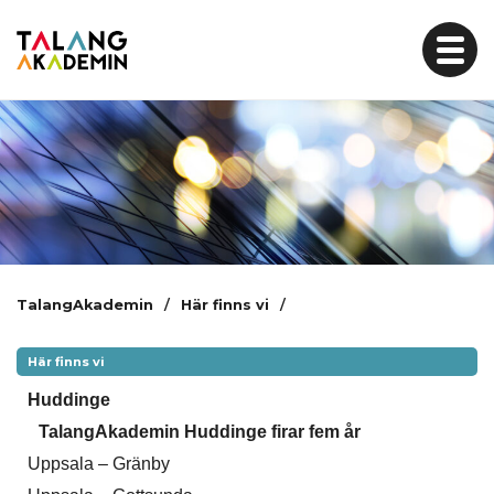
Skip
to
content
TalangAkademin
/
Här finns vi
/
Här finns vi
Huddinge
TalangAkademin Huddinge firar fem år
Uppsala – Gränby